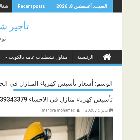
Skip
شغالات 
السبت, أغسطس 8, 2026
Recent posts
to
content
تأجير شغا
نوف
الرئيسية
مقاول تشطيبات عامه بالكويت
الوسم:
أسعار تأسيس كهرباء المنازل في الجب
تأسيس كهرباء منازل في الاحساء 0539343379
يناير 15, 2026
manora mohamed