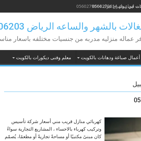
في تبوك 0560279614
لات بالشهر والساعه الرياض 0582506203
ر عماله منزليه مدربه من جنسيات مختلفه باسعار مناس
أعمال صباغة ودهانات بالكويت
معلم وفنى ديكورات بالكويت
يل
كهربائي منازل قريب مني أسعار شركة تأسيس
وتركيب كهرباء بالاحساء ، المشاريع التجارية سواءً
كان مبنىً مكتبيًا أو مساحةً تجاريةً أو مطعمًا، يُصمّم