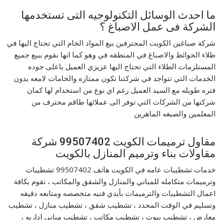
ما احدث الوسائل التكنولوجيه التى تستخدمها
الشركة فى عمل الاصباغ ؟
شركة صباغين الكويت المحترفين بيع المواد الخام التي تحتاج اليها في
طلاء الحوائط والاصباغ في المنطقه في وهو كما انها نقوم ببيع جميع
المستلزمات الطلاء التي تحتاج اليها عزيزي العميل باعلى جوده
الخدمات التي تتواجد في شركتنا تكون ممتازه والخامات لامعه بدون
فتره طويله مع السيد العميل رغم اي نوع من استخدام لها كمان
شركتها من الشركات التي توفر الى عملائها طاقم محترف من
المعلمين والصبغه الماهرين
مقاول ترميمات الكويت 99507402 شركة
مقاولات بناء وترميم المنازل بالكويت
خدمات تشطيبات عامه في الكويت هاتف 99507402 تشطيبات
وترميمات متكامله للمباني والمنازل والشقق والمكاتب ، نقوم بكافة
اعمال التشطيبات والترميمات بأيدي فنيه متخصصه ومتابعه دقيقه
وتسليم في الوقت المحدد ، تشطيب شقق ، تشطيب منازل ، تشطيب
معارض ، تشطيب بيوت ، تشطيب مكاتب ، تشطيب مباني اداريه ،