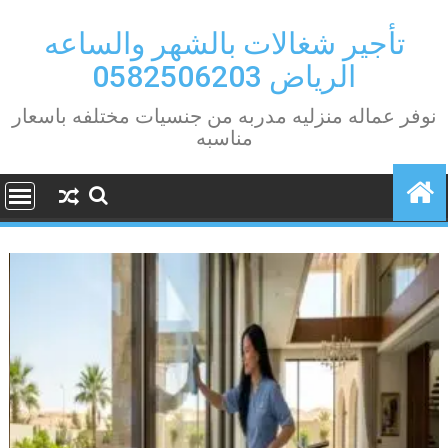
Ski
t
تأجير شغالات بالشهر والساعه
conten
الرياض 0582506203
نوفر عماله منزليه مدربه من جنسيات مختلفه باسعار
مناسبه