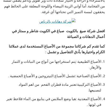
بالاسترخاء و الراحة و اختيار سجادة ذات وبر طويل وناعم يضفي لمسة
من الفخامة. أما أواني الزينة البيضاء واللوحة المعلقة على الحائط فهم
يحققون لمسة التميز التي تحتاجها أي غرفة.
افضل شركة صبغ بالكويت صباغ في الكويت شاطر و ممتاز في
أعمال الدهانات و الصباغة
كما تقدم كم شركاتنا مجموعة من الأصباغ المستخدمة لدى عملائنا
الكرام واختيارها بأدق التفاصيل و تشمل
:
الأصباغ الطبيعية :يتم استخراجها من أنواع من النباتات و الثمار
والأزهار.
الأصباغ الصناعية :تشمل الأصباغ النيتروجين و الأصباغ الحمضية .
الأصباغ التركيبية:تعتبر مادة قطران الفحم من اهم المواد
لتصنيعها.
الأصباغ المعدنية :هيا وضع الملابس في ينابيع من الماء فلاحظ تغير
في لونها .