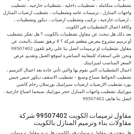
تشطيبات متكامله ، تشطيبات داخليه ، تشطيبات خارجيه ، تشطيب
واجهات المنازل ، ترميمات عامه وتشطيبات ، تشطيب ارضيات المنازل
، ارضيات خارجية ، تركيب وتشطيب ارضيات ، ديكور وتشطيبات ،
وكافة اعمال التشطيبات في الكويت .
بعد ذلك هل تبحث عن مقاول تشطيبات بالكويت ؟ هل تفكر بتشطيب
أو ترميم مشروع معرض مطعم شركة ؟ لا ترهق نفسك بالبحث عن
مقاول تشطيبات او ترميمات اتصل بنا علي رقم تلفون 99507402
ونحن علي استعداد للمعاينه المباشره لموقع العمل وتقديم عرض
السعر المناسب لميزانيتك .
اعمال التشطيبات التي نقوم بها والتي تأتي عادة بعد اعمال الترميم ،
تشطيب الحوائط مساح وصبغ – تشطيب الاسقف ديكور جبس جبس
بورد تشطيب الارضيات ارضيات سيراميك بورسلان رخام كاشي
موزاييك تشطيب واجهات المنازل حجر موزاييك سيجما اصباغ خارجية ،
اتصل بنا هاتف 99507402
مقاول ترميمات الكويت 99507402 شركة
مقاولات بناء وترميم المنازل بالكويت
هل تبحث عن مقاول ترميمات في الكويت هل تريد مقاول ترميمات