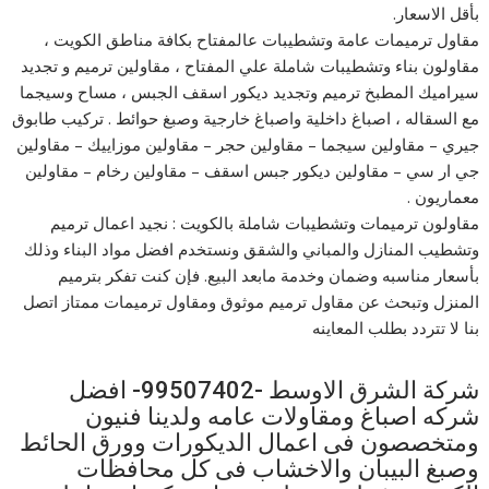
بأقل الاسعار.
مقاول ترميمات عامة وتشطيبات عالمفتاح بكافة مناطق الكويت ،
مقاولون بناء وتشطيبات شاملة علي المفتاح ، مقاولين ترميم و تجديد
سيراميك المطبخ ترميم وتجديد ديكور اسقف الجبس ، مساح وسيجما
مع السقاله ، اصباغ داخلية واصباغ خارجية وصبغ حوائط . تركيب طابوق
جيري – مقاولين سيجما – مقاولين حجر – مقاولين موزاييك – مقاولين
جي ار سي – مقاولين ديكور جبس اسقف – مقاولين رخام – مقاولين
معماريون .
مقاولون ترميمات وتشطيبات شاملة بالكويت : نجيد اعمال ترميم
وتشطيب المنازل والمباني والشقق ونستخدم افضل مواد البناء وذلك
بأسعار مناسبه وضمان وخدمة مابعد البيع. فإن كنت تفكر بترميم
المنزل وتبحث عن مقاول ترميم موثوق ومقاول ترميمات ممتاز اتصل
بنا لا تتردد بطلب المعاينه
شركة الشرق الاوسط -99507402- افضل
شركه اصباغ ومقاولات عامه ولدينا فنيون
ومتخصصون فى اعمال الديكورات وورق الحائط
وصبغ البيبان والاخشاب فى كل محافظات