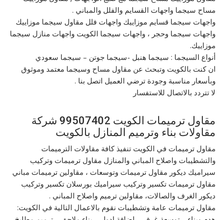
مساح سيجما واجهات القسايم والفلل والمباني .
واجهات سيجما قسايم موزاييك واجهات فلل مقاول سيجما موزاييك
واجهات سيجما وحجر ، واجهات سيجما الكويت واجهات منازل سيجما
موزاييك.
أنواع السيجما : سيجما هنبل -سيجما جوتن – سيجما سعودي
ان كنت بالكويت وتبحث عن مقاول مساح وسيجما معتمد وموثوق
وبأسعار مناسبة وجودة ترضي العميل اتصل بنا .
لا تتردد بالاتصال للاستفسار
مقاول ترميمات الكويت 99507402 شركة
مقاولات بناء وترميم المنازل بالكويت
مقاول ترميمات في الكويت تنفيذ كافة مقاولات الترميمات
والتشطيبات واصلاح المباني والمنازل مقاول ترميمات وتركيب
سيراميك ديكور مقاول ترميمات وتوسعات ، مقاولين ترميمات مباني
مقاول ترميمات تكسير وتركيب سيراميك بورسلان تكسير وتركيب
ديكور الغرف والصالات، مقاولين ترميم واصلاح المباني .
مقاول ترميمات عامة وتشطيبات نقوم بالاعمال التالية في الكويت:
هدم وبناء – توسعة غرف – اضافة ادوار – بناء ملاحق – ترميم مطابخ –