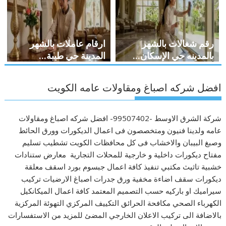
رقم شغالات بالشهر
ارقام عاملات بالشهر
بالمدينه حي الإسكان...
المدينة حي طيبة...
افضل شركه اصباغ ومقاولات عامه الكويت
شركة الشرق الاوسط -99507402- افضل شركه اصباغ ومقاولات
عامه ولدينا فنيون ومتخصصون فى اعمال الديكورات وورق الحائط
وصبغ البيبان والاخشاب فى كل محافظات الكويت تشطيب تسليم
مفتاح ديكورات داخلية و خارجية للمحلات التجارية معارض ستنادات
خشبية تاثيث مكتبي تنفيذ كافة اعمال جبسوم بورد اسقف معلقة
ديكورات سقف اضاءة مخفية ورق جدرات اصباغ الارضيات تركيب
سيراميك او باركيه حسب التصميم المعتمد كافة اعمال الميكانكيل
الكهرباء الصحي مكافحة الحرائق التكييف المركزي التهوئة المركزية
بالاضافة الى تركيب الاعلان الخارجي المضئ للمزيد من الاستفسارات