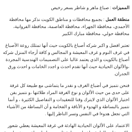
المميزات
: صباغ ماهر و شاطر بسعر رخيص
منطقة العمل
: بجميع محافظات و مناطق الكويت نذكر مها محافظة
الأحمدي، محافظة الجهراء، محافظة العاصمة، محافظة الفروانية،
محافظة حولي، محافظة مبارك الكبير
تعتبر افضل و اكبر شركه أصباغ بالكويت حيث أنها تمتلك روعة الأصباغ
في غرف النوم و غرف المعيشة و المجالس و كافة أرجاء المنزل شركه
أصباغ بالكويت و الذي يعتمد غالبا على التصميمات الهندسية المجردة
،والألوان الحيادية حيث أنها تقدم احدث و اجدد الخامات و احدث ورق
الجدران.
فنحن نتميز في أضباع الغرف و نقدر ما يتماشى مع طبيعة كل غرفة
على حدى من حيث الألوان و نوع الغرفة المراد طلائتها ،و نتميز بفن
اختيار الألوان الذي لايترك وقتا للتعقيدات و التفاصيل الكثيرة ، و أنما
نتميز بالبساطة و الهدوء و الأناقة و الفخامة و أن البساطة من الأشياء
التي تجعل هدوءا في النفس وتسر الناظر إليها .
الاعتماد على الألوان الحيادية الهادئة في غرفة المعيشة يعطي شعور