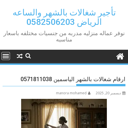
Ski
t
تأجير شغالات بالشهر والساعه
conten
الرياض 0582506203
نوفر عماله منزليه مدربه من جنسيات مختلفه باسعار
مناسبه
ارقام شغالات بالشهر الياسمين 0571811038
ديسمبر 20, 2025
manora mohamed