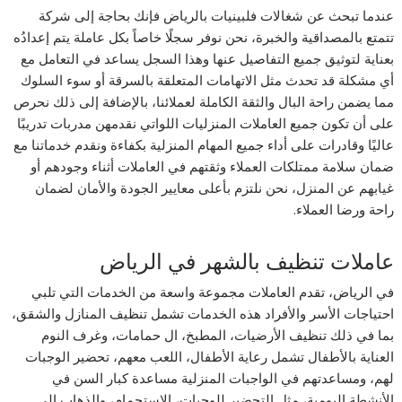
عندما تبحث عن شغالات فلبينيات بالرياض فإنك بحاجة إلى شركة
تتمتع بالمصداقية والخبرة، نحن نوفر سجلًا خاصاً بكل عاملة يتم إعدادُه
بعناية لتوثيق جميع التفاصيل عنها وهذا السجل يساعد في التعامل مع
أي مشكلة قد تحدث مثل الاتهامات المتعلقة بالسرقة أو سوء السلوك
مما يضمن راحة البال والثقة الكاملة لعملائنا، بالإضافة إلى ذلك نحرص
على أن تكون جميع العاملات المنزليات اللواتي نقدمهن مدربات تدريبًا
عاليًا وقادرات على أداء جميع المهام المنزلية بكفاءة ونقدم خدماتنا مع
ضمان سلامة ممتلكات العملاء وثقتهم في العاملات أثناء وجودهم أو
غيابهم عن المنزل، نحن نلتزم بأعلى معايير الجودة والأمان لضمان
راحة ورضا العملاء.
عاملات تنظيف بالشهر في الرياض
في الرياض، تقدم العاملات مجموعة واسعة من الخدمات التي تلبي
احتياجات الأسر والأفراد هذه الخدمات تشمل تنظيف المنازل والشقق،
بما في ذلك تنظيف الأرضيات، المطبخ، ال حمامات، وغرف النوم
العناية بالأطفال تشمل رعاية الأطفال، اللعب معهم، تحضير الوجبات
لهم، ومساعدتهم في الواجبات المنزلية مساعدة كبار السن في
الأنشطة اليومية، مثل التحضير للوجبات، الاستحمام، والذهاب إلى