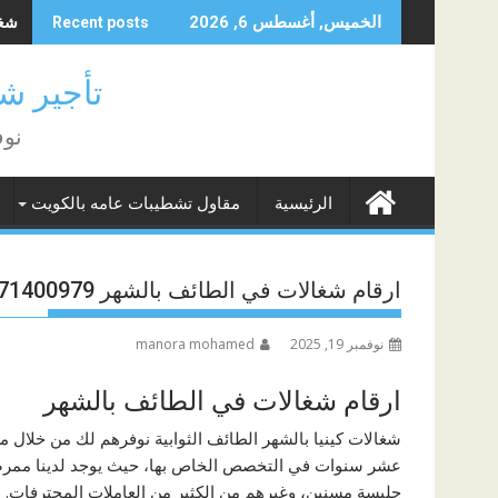
Skip
شغال
الخميس, أغسطس 6, 2026
Recent posts
to
content
تأجير شغا
نوف
الرئيسية
مقاول تشطيبات عامه بالكويت
ارقام شغالات في الطائف بالشهر 0571400979
نوفمبر 19, 2025
manora mohamed
ارقام شغالات في الطائف بالشهر
شغالات كينيا بالشهر الطائف الثوابية نوفرهم لك من خلال م
عشر سنوات في التخصص الخاص بها، حيث يوجد لدينا ممرضة 
جليسة مسنين، وغيرهم من الكثير من العاملات المحترفات.