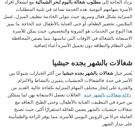
تزداد الحاجة إلى
مطلوب شغالة باليوم أبحر الشمالية
مع انشغال أفراد
الأسرة بمهامهم اليومية. هذه الخدمة تساعد في تلبية المتطلبات
المنزلية بشكل فعال وسريع، حيث تتولى الخادمة تنظيف المنزل، غسل
الملابس، تحضير الطعام، أو حتى العناية بالأطفال عند الحاجة. ما يميز
هذا النوع من الخدمات هو المرونة والتخصيص، حيث يمكن للأسرة
الاستعانة بالشغالة في الأوقات التي تناسبها، مما يضمن المحافظة
على النظام والنظافة دون تحميل الأسرة أعباء إضافية.
شغالات بالشهر بجده حبشيا
يُعتبر خيار
شغالات بالشهر بجده حبشيا
من أكثر الخيارات شيوعًا بين
الأسر في جدة. فالشغالات الحبشيات يتميزن بالنشاط والالتزام
والقدرة على إنجاز مختلف المهام المنزلية بكفاءة عالية. العديد من
دلاله شغالات بالشهر جدة
العائلات تفضل الاستعانة بهن لما يمتلكن
من خبرة في التنظيف، العناية بالأطفال، وحتى الطبخ. التعاقد مع
شغالات حبشيات بالشهر يضمن للعائلة استقرارًا أكبر، حيث تصبح
العاملة جزءًا من الروتين اليومي للأسرة، مما يوفر الراحة والطمأنينة
على مدار الشهر.