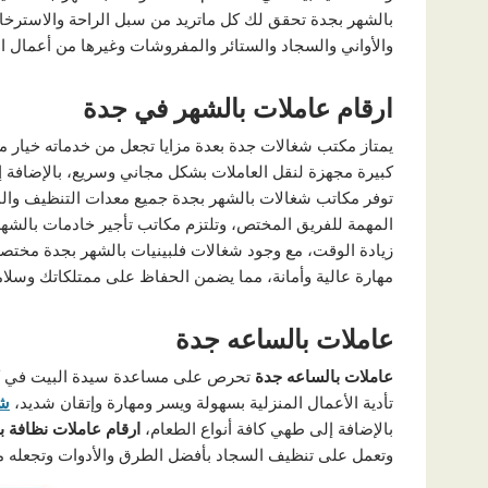
بالشهر بجدة تحقق لك كل ماتريد من سبل الراحة والاسترخ
والأواني والسجاد والستائر والمفروشات وغيرها من أعمال ال
ارقام عاملات بالشهر في جدة
يمتاز مكتب شغالات جدة بعدة مزايا تجعل من خدماته خيار م
كبيرة مجهزة لنقل العاملات بشكل مجاني وسريع، بالإضافة إ
توفر مكاتب شغالات بالشهر بجدة جميع معدات التنظيف والم
المهمة للفريق المختص، وتلتزم مكاتب تأجير خادمات بالش
زيادة الوقت، مع وجود شغالات فلبينيات بالشهر بجدة مختص
مهارة عالية وأمانة، مما يضمن الحفاظ على ممتلكاتك وسلام
عاملات
بالساعه
جدة
عاملات
بالساعه
جدة
تحرص على مساعدة سيدة البيت في كل ا
تأدية الأعمال المنزلية بسهولة ويسر ومهارة وإتقان شديد،
شغ
بالإضافة إلى طهي كافة أنواع الطعام،
ارقام
عاملات
نظافة
ب
وتعمل على تنظيف السجاد بأفضل الطرق والأدوات وتجعله مث