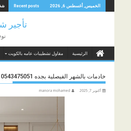
Skip
شغال
الخميس, أغسطس 6, 2026
Recent posts
to
content
تأجير شغا
نوف
الرئيسية
مقاول تشطيبات عامه بالكويت
خادمات بالشهر الفيصلية بجده 0543475051
أكتوبر 7, 2025
manora mohamed