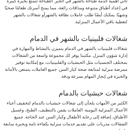
تأتي أهمية خدمة طباخة بالشهر في الخبر. الطباخة تتمتع بخبرة كبيرة
في إعداد أطباق متنوعة ومذاقات رائعة، مما يمنح أسرتك طعامًا صحيًا
وشهيًا. يمكنك أيضًا طلب عاملات نظافة بالشهرأو شغالات بالشهر
لتغطية باقي الأعمال المنزلية.
شغالات فلبينيات بالشهر في الدمام
شغالات فلبينيات بالشهر في الدمام يتميزن بالنشاط والمهارة في
إدارة شؤون المنزل. مكتبنا يوفر لك مجموعة واسعة من الشغالات
بمختلف الجنسيات مثل الحبشيات والفلبينيات، مع إمكانية توفير
ممرضة منزلية لمتابعة صحة كبار السن. جميع العاملات يتمتعن بالأمانة
والخبرة في إنجاز المهام بسرعة ودقة.
شغالات حبشيات بالدمام
الكثير من الأمهات يلجأن إلى شغالات حبشيات بالدمام لتخفيف أعباء
الأعمال المنزلية اليومية. العاملات يقمن بالتنظيف، الطبخ، وغسيل
الأطباق، إضافة إلى رعاية الأطفال وكبار السن عند الحاجة. جميع
الشغالات مدربات على تقديم خدمات منزلية بكفاءة تامة وبخبرة سابقة