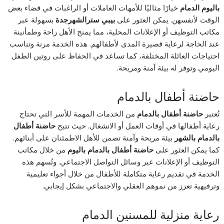
باليوم الدمام
خيارًا مثاليًا للأمهات العاملات أو الراغبات في قضاء بعض
الوقت لأنفسهن. يمكن العثور على
بيبي سترالشهرجدة
بسهولة عبر
مكاتب التوظيف أو الإعلانات المحلية، مما يمنح الأهل راحة وطمأنينة
عند الحاجة لرعاية قصيرة المدى لأطفالهم. هذه الخدمة مرنة وتناسب
احتياجات العائلة المختلفة، كما تساعد في الحفاظ على روتين الطفل
اليومي وتوفر له بيئة آمنة ومريحة.
حاضنة أطفال بالدمام
تُعتبر
حاضنة أطفال بالدمام
من الخدمات المهمة للأسر التي تحتاج
رعاية أطفالها في أوقات العمل أو الانشغال. حيث تتيح
حاضنة أطفال
بالدمام بالشهر
بيئة مريحة وآمنة تضمن للأهل الاطمئنان على أبنائهم.
كما يمكن العثور على
حاضنة أطفال بالدمام باليوم
من خلال مكاتب
التوظيف أو الإعلانات عبر وسائل التواصل الاجتماعي. وتُسهم هذه
الخدمة في تقديم رعاية متكاملة للأطفال من خلال أجواء تعليمية
وترفيهية تعزز من نموهم العقلي والاجتماعي بشكل إيجابي.
رعاية منزلية للمسنين الدمام