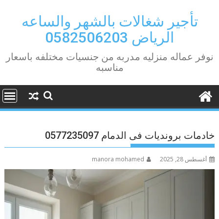
Ski
t
تأجير شغالات بالشهر والساعه
conten
الرياض 0582506203
نوفر عماله منزليه مدربه من جنسيات مختلفه باسعار
مناسبه
خادمات برونديات فى الدمام 0577235097
أغسطس 28, 2025
manora mohamed