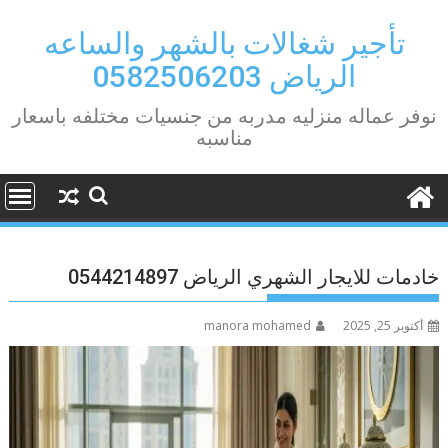
Ski
t
تأجير شغالات بالشهر والساعه
conten
الرياض 0582506203
نوفر عماله منزليه مدربه من جنسيات مختلفه باسعار
مناسبه
خادمات للايجار الشهري الرياض 0544214897
أكتوبر 25, 2025
manora mohamed