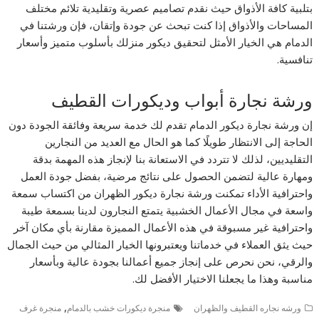
بتلبية كافة الأذواق حيث نقدم تصاميم عصرية وتقليدية تلائم مختلف
المساحات والأذواق إذا كنت تبحث عن جودة وإتقان، فإن ورشتنا في
الدمام هي الخيار الأمثل لتحقيق ديكور منزلك بأسلوب متميز وأسعار
تنافسية.
ورشة نجارة أبواب وديكورات القطيف
إن ورشة نجارة ديكور الدمام تقدم لك خدمة سريعة وفائقة الجودة دون
الحاجة إلى الانتظار طويلًا كما هو الحال مع العديد من النجارين
التقليديين، لذلك لا تتردد في الاستعانة بنا لإنجاز هذه المهمة بدقة
ومهارة عالية لتضمن الحصول على نتائج مرضية، بفضل جودة العمل
واحترافية الأداء تمكنت ورشة نجارة ديكور الظهران من اكتساب سمعة
واسعة في مجال الأعمال الخشبية يتمتع النجارون لدينا بسمعة طيبة
واحترافية غير مسبوقة في هذه الأعمال المميزة مقارنة بأي مكان آخر
حيث يثق العملاء في خدماتنا ويعتبرونها الخيار المثالي من حيث الجمال
والرقي، نحن نحرص على إنجاز جميع أعمالنا بجودة عالية وبأسعار
مناسبة وهذا ما يجعلنا الاختيار الأفضل لك.
,
ورشه نجاره القطيف والظهران
منجرة ديكورات خشب بالدمام
منجرة غرف