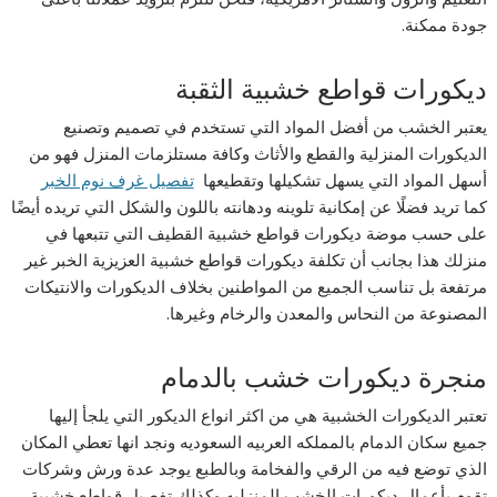
جودة ممكنة.
ديكورات قواطع خشبية الثقبة
يعتبر الخشب من أفضل المواد التي تستخدم في تصميم وتصنيع
الديكورات المنزلية والقطع والأثاث وكافة مستلزمات المنزل فهو من
أسهل المواد التي يسهل تشكيلها وتقطيعها
تفصيل غرف نوم الخبر
كما تريد فضلًا عن إمكانية تلوينه ودهانته باللون والشكل التي تريده أيضًا
على حسب موضة ديكورات قواطع خشبية القطيف التي تتبعها في
منزلك هذا بجانب أن تكلفة ديكورات قواطع خشبية العزيزية الخبر غير
مرتفعة بل تناسب الجميع من المواطنين بخلاف الديكورات والانتيكات
المصنوعة من النحاس والمعدن والرخام وغيرها.
منجرة ديكورات خشب بالدمام
تعتبر الديكورات الخشبية هي من اكثر انواع الديكور التي يلجأ إليها
جميع سكان الدمام بالمملكه العربيه السعوديه ونجد انها تعطي المكان
الذي توضع فيه من الرقي والفخامة وبالطبع يوجد عدة ورش وشركات
تقوم بأعمال ديكورات الخشب المنزليه وكذلك تفصيل قواطع خشبية