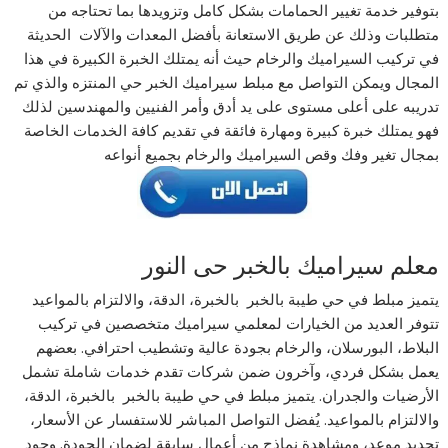
بتوفير خدمة تغيير الحمامات بشكل كامل وتزويدها بما تحتاجه من
متطلبات وذلك عن طريق الاستعانة بأفضل المعدات والآلات الحديثة
في تركيب السيراميك والرخام حيث أنه يمتلك الخبرة الكبيرة في هذا
المجال ويمكن التواصل مع مبلط سيراميك الخبر حي المنتزه والذي تم
تدريبه على أعلى مستوى على يد أدق وأمر الفنيين والمهندسين لذلك
فهو يمتلك خبرة كبيرة ومهارة فائقة في تقديم كافة الخدمات الخاصة
بمجال تغير وفك وقص السيراميك والرخام بجميع أنواعه
معلم سيراميك بالخبر حى النور
يتميز مبلط في حي طيبة بالخبر بالخبرة، الدقة، والالتزام بالمواعيد
تتوفر العديد من الخيارات لمعلمي سيراميك متخصصين في تركيب
البلاط، البورسلان، والرخام بجودة عالية وتشطيب احترافي. بعضهم
يعمل بشكل فردي، وآخرون ضمن شركات تقدم خدمات شاملة تشمل
الأرضيات والجدران. يتميز مبلط في حي طيبة بالخبر بالخبرة، الدقة،
والالتزام بالمواعيد. يُفضل التواصل المباشر للاستفسار عن الأسعار،
تحديد موعد، ومشاهدة نماذج من أعمال سابقة لضمان الجودة. وجود