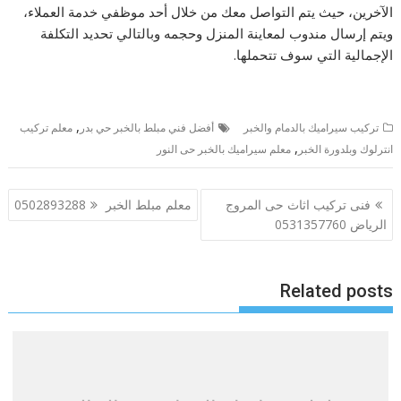
الآخرين، حيث يتم التواصل معك من خلال أحد موظفي خدمة العملاء،
ويتم إرسال مندوب لمعاينة المنزل وحجمه وبالتالي تحديد التكلفة
الإجمالية التي سوف تتحملها.
,
تركيب سيراميك بالدمام والخبر
أفضل فني مبلط بالخبر حي بدر
معلم تركيب
,
انترلوك وبلدورة الخبر
معلم سيراميك بالخبر حى النور
تصفّح
فنى تركيب اثاث حى المروج
معلم مبلط الخبر 0502893288
المقالات
الرياض 0531357760
Related posts