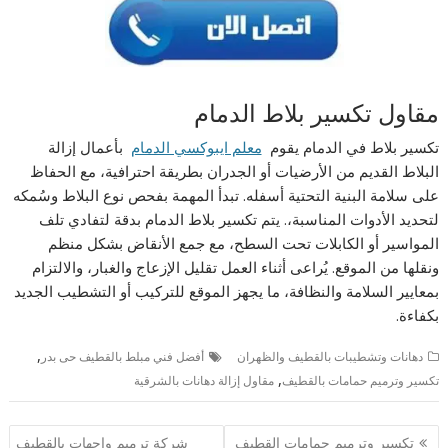
مقاول تكسير بلاط الدمام
تكسير بلاط في الدمام يقوم
معلم ايبوكسي الدمام
بأعمال إزالة
البلاط القديم من الأرضيات أو الجدران بطريقة احترافية، مع الحفاظ
على سلامة البنية التحتية أسفله. تبدأ المهمة بفحص نوع البلاط وسُمكه
لتحديد الأدوات المناسبة،. يتم تكسير بلاط الدمام بدقة لتفادي تلف
المواسير أو الكابلات تحت السطح، مع جمع الأنقاض بشكل منظم
ونقلها من الموقع. يُراعى أثناء العمل تقليل الإزعاج والغبار، والالتزام
بمعايير السلامة والنظافة، ما يجهز الموقع للتركيب أو التشطيب الجديد
بكفاءة.
,
دهانات وتشطيبات بالقطيف والظهران
أفضل فني مبلط بالقطيف حى بدر
,
تكسير وترميم حمامات بالقطيف
مقاول إزالة دهانات بالشرقية
تصفّح
تكسير وترميم حمامات القطيف
شركة ترميم واجهات بالقطيف