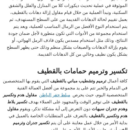
الموثوقة في عملية تحديث ديكورات كلا من المنازل والفلل والشقق
السكنية، وتبدأ العملية من خلال قيام مقاول إزالة دهانات بالقطيف،
بعمل تقييم لحالة الدهانات القديمة من على السطح المستهدف، ثم
يتم استخدام النوع الأفضل من الرمال المناسب للعملية، وبعد يتم
استخدام مجموعة من الأدوات التي تكون متطورة لأجل ضمان جودة
النتائج، وذلك مثل استخدام مسدس يكون قاذف الرمل الهوائي، أو
يقوم بإزالة الدهانات والصبغات بشكل منظم وذلك حتى يظهر السطح
بشكل يكون نظيف وخالي من كل الدهانات القديمة.
تكسير وترميم حمامات بالقطيف
كافة أعمال
ترميم وتشطيب مباني بالقطيف
التي يقوم بها المتخصصين
في الدمام والخبر تتم على يد مجموعة من أفضل العمالة الفنية
المتخصصية اليوم، حيث يحرص
مبلط حفر الباطن
مقاول هدم وتكسير
بالقطيف
على توفير الوقت والمجهود على العملاء بهدف
تكسير بلاط
وهدم جدران سيهات
دون التعرض إلى أية مشكلة تذكر، ويقوم
مقاول
هدم وتكسير بالقطيف
بالتعرف على المتطلبات الخاصة بالعميل في
بداية الأمر من خلال عمل معاينة على أن يتم
تكسير جدران وترميم
الخبر
أو غيرها من الأعمال الأخرى على الفور.