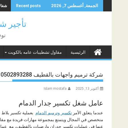
Skip
شغالات 
الجمعة, أغسطس 7, 2026
Recent posts
to
content
تأجير شغا
نوف
الرئيسية
مقاول تشطيبات عامه بالكويت
شركة ترميم واجهات بالقطيف 0502893288
أكتوبر 13, 2025
Islam mostafa
عامل شغل تكسير جدار الدمام
عندما يتعلق الأمر
تكسير وترميم الدمام
بعملية تكسير بلاط 
متخصص في المجال ويتمتع بمجموعة مهارات فريدة مع مقاو
عنها في عمليات تكسير جدران وارضيات بالقطيف، مع عمال