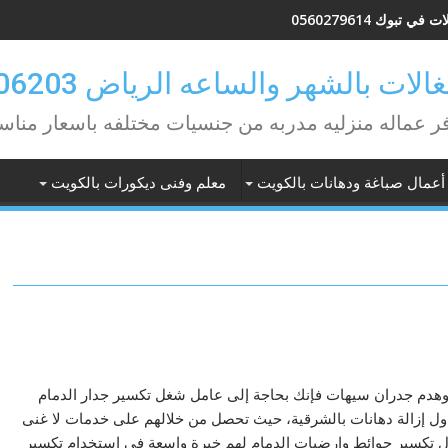
في تبوك 0560279614
لات بالشهر والساعه الرياض 0582506203
ر عماله منزليه مدربه من جنسيات مختلفه باسعار مناس
أعمال صباغة ودهانات بالكويت
معلم وفنى ديكورات بالكويت
وهدم جدران سيهات فإنك بحاجة إلى عامل شغل تكسير جدار الدمام
ل إزالة دهانات بالشرقية، حيث تحصل من خلالهم على خدمات لا غنى
 تكسير حوائط وارضيات الدمام لهم خبرة واسعة في استخدام تكسير