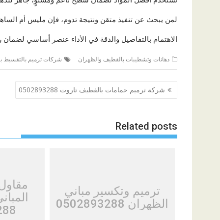
لمن يبحث عن تنفيذ متقن ونتيجة تدوم، فإن مليس أم الساهك ي
الاهتمام بالتفاصيل والدقة في الأداء عنصر أساسي لضمان 
دهانات وتشطيبات بالقطيف والظهران
شركات ترميم بالتقسيط ب
تصفّح
شركة ترميم حمامات بالقطيف تاروت 0502893288
المقالات
Related posts
مقاول
ترميم وتكسير مباني
المبان
الظهران 0502893288
288