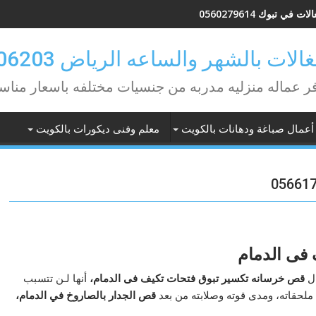
ات في تبوك 0560279614
لات بالشهر والساعه الرياض 0582506203
ر عماله منزليه مدربه من جنسيات مختلفه باسعار مناس
أعمال صباغة ودهانات بالكويت
معلم وفنى ديكورات بالكويت
فى الدمام
ال
قص خرسانه تكسير تبوق فتحات تكيف فى الدمام،
أنها لـن تتسبب
لحقاته، ومدى قوته وصلابته من بعد
قص الجدار بالصاروخ في الدمام،