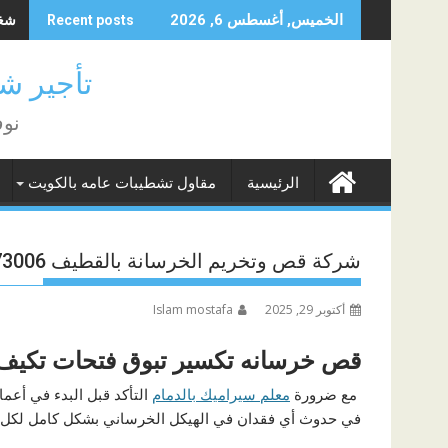
Skip
شغال
الخميس, أغسطس 6, 2026
Recent posts
to
content
تأجير شغا
نوف
الرئيسية
مقاول تشطيبات عامه بالكويت
شركة قص وتخريم الخرسانة بالقطيف 0566173006
أكتوبر 29, 2025
Islam mostafa
قص خرسانه تكسير تبوق فتحات تكيف 
مع ضرورة
معلم سيراميك بالدمام
التأكد قبل البدء في أعم
في حدوث أي فقدان في الهيكل الخرساني بشكل كامل لكل م