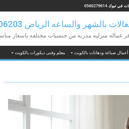
في تبوك 0560279614
لات بالشهر والساعه الرياض 0582506203
ر عماله منزليه مدربه من جنسيات مختلفه باسعار مناس
أعمال صباغة ودهانات بالكويت
معلم وفنى ديكورات بالكويت