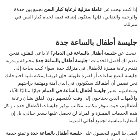
إذا كنت تبحث عن
عاملة منزلية لرعاية كبار السن
تجمع بين جدةة
والرحمة والتفاني، فإنها ستكون إضافة قيمة لحياة كبار السن في
منزلك.
جليسة أطفال بالساعة جدة
تبحث عن
جليسة أطفال بالساعة في الدمام
؟ لا داعي للقلق، فنحن
نقدم لك أفضل الخدمات !
جليسة أطفال بالساعة جدة
محترفة ومدربة
تقدم رعاية مميزة للأطفال في منزلك جدة. سواء كنت بحاجة إلى
جليسة لبضع ساعات أو لفترة طويلة، فإن فريقنا يمكنه تلبية احتياجاتك.
نحن نضمن أن أطفالك سيكونون في أيدي آمنة ومهتمة براحتهم
وسعادتهم. تعتبر
جليسة أطفال بالساعة في الدمام
خيارًا مثاليًا للآباء
والأمهات الذين يحتاجون إلى وقت لأنفسهم دون القلق بشأن رعاية
أطفالهم، حيث تتوفر مكاتبنا مكاتب توفير جليسات الأطفال جدة ، و كل
هذه الخدمات المميزة و المزايا لن تحصل عليها بسعر خيالي، بل إن
أسعارنا مناسبة لجميع أهالي المدينة.
اتصل بنا اليوم للحصول على
جليسة أطفال بالساعة جدة
و تمتع خدمة