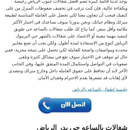
يوجد لدينا قائمة كبيرة تضم أفضل شغالات جنوب الرياض رخيصة
وبكفاءة عالية، فإن كنت ترغب في تخفيف ضغوطات المنزل من على
كتفيك فيجب أن تتعاون معنا لكي تحصل على العاملة المناسبة لطبيعة
منزلك ونظام حياتك، ونحن بدورنا سوف نساعدك في اختيار الأكثر
ملائمة وأقل سعر، كما يتاح لك طلب شغالات بالساعه حى طويق
لتنفيذ مهمة معينة أو الاعتماد على شغالات بالشهر حي اليرموك
الرياض كنوع من الاستفادة لمدة أطول، ولكن يجب أن تضع معايير
محددة ومواصفات واضحة للعاملة لكي تحصل على نتيجة مجزية، ففي
حال لم تتوقف في الاختيار سوف تقع في مشاكل كثيرة وتلقى
صعوبات في التواصل واستكمال المدة المتفق عليها، وفي الجانب
الآخر لابد أن تحافظ على حقوق العاملة داخل وخارج منزلك وتتصدى
لأي إهانات قد تشعرها بعدم الاحترام وفقدان الأمان.
جليسة اطفال بالساعه بالرياض
شغالات بالساعه حي بدر الرياض