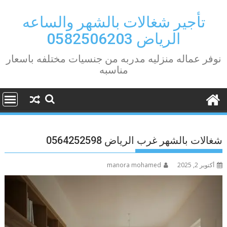
Ski
t
تأجير شغالات بالشهر والساعه
conten
الرياض 0582506203
نوفر عماله منزليه مدربه من جنسيات مختلفه باسعار
مناسبه
شغالات بالشهر غرب الرياض 0564252598
أكتوبر 2, 2025
manora mohamed