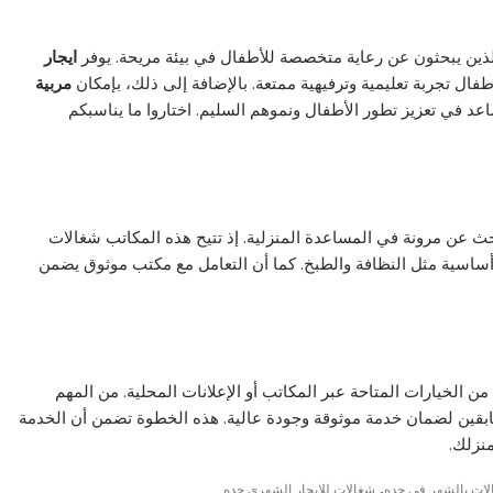
ي الذين يبحثون عن رعاية متخصصة للأطفال في بيئة مريحة. يوفر
ايجار
أطفال تجربة تعليمية وترفيهية ممتعة. بالإضافة إلى ذلك، بإمكان
مربية
د في تعزيز تطور الأطفال ونموهم السليم. اختاروا ما يناسبكم
حث عن مرونة في المساعدة المنزلية. إذ تتيح هذه المكاتب شغالات
خدمات أساسية مثل النظافة والطبخ. كما أن التعامل مع مكتب موثوق يضمن
 الخيارات المتاحة عبر المكاتب أو الإعلانات المحلية. من المهم
لسابقين لضمان خدمة موثوقة وجودة عالية. هذه الخطوة تضمن أن الخدمة
نزلك.
,
لات بالشهر في جده
شغالات للايجار الشهرى جده