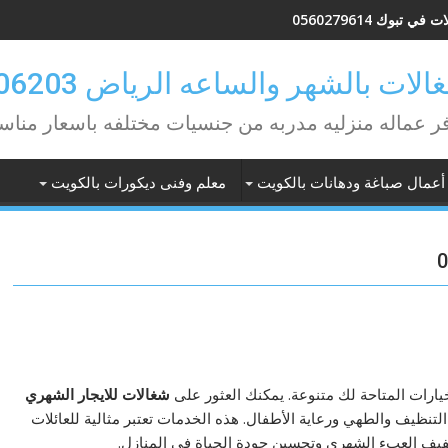
في تبوك 0560279614
لات بالشهر والساعه الرياض 0582506203
ر عماله منزليه مدربه من جنسيات مختلفه باسعار مناس
أعمال صباغة ودهانات بالكويت
معلم وفنى ديكورات بالكويت
خيارات المتاحة لك متنوعة. يمكنك العثور على
شغالات للايجار الشهري
لتنظيف والطهي ورعاية الأطفال. هذه الخدمات تعتبر مثالية للعائلات
فيف العبء الشهرى وتحسين جودة الحياة في المنازل.