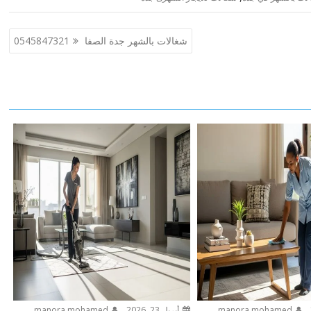
شغالات بالشهر جدة الصفا 0545847321
manora mohamed
أبريل 23, 2026
manora mohamed