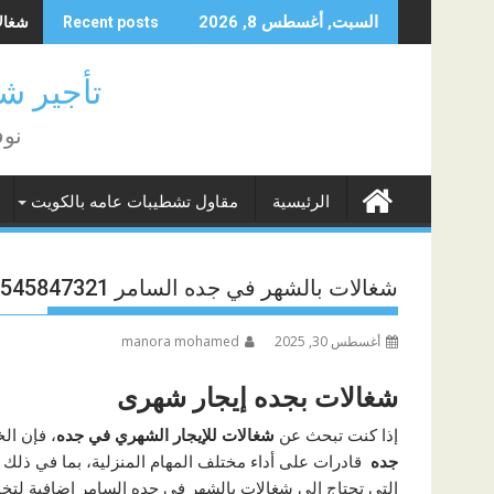
Skip
شغالات 
السبت, أغسطس 8, 2026
Recent posts
to
content
تأجير شغا
نوف
الرئيسية
مقاول تشطيبات عامه بالكويت
شغالات بالشهر في جده السامر 0545847321
أغسطس 30, 2025
manora mohamed
شغالات بجده إيجار شهرى
إذا كنت تبحث عن
شغالات للإيجار الشهري في جده
، فإن ال
جده
قادرات على أداء مختلف المهام المنزلية، بما في ذلك ا
التي تحتاج إلى شغالات بالشهر في جده السامر إضافية لتخ