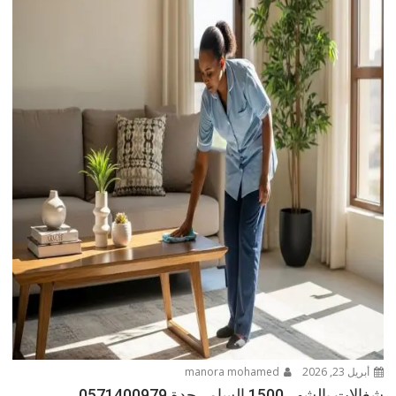
أبريل 23, 2026
manora mohamed
شغالات بالشهر 1500 السامر جدة 0571400979