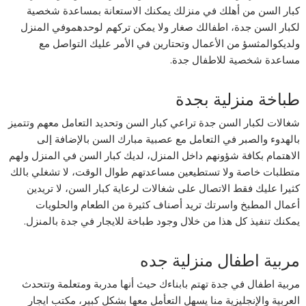
كبار السن من أهلك في منزلك يمكنك الاستعانة بمساعدة شخصية
لكبار السن جدة، اطفالك صغار ولا يمكن تركهم لوحدهموفي المنزل
ولديكوالمثسؤ من الأعمال وتحتارين في الأمر عليك التواصل مع
مساعدة شخصية للاطفال جدة.
طباخة منزلية بجدة
شغالات لكبار السن جدة تراعي كبار السن وتحديد التعامل معهم وتتميز
بالهدوء والصبر في التعامل مع عصبية مبارك السن بالإضافة إلى
الاهتمام بكافة شؤونهم داخل المنزل، لديك كبار السن في المنزل ولهم
متطلبات خاصة ولا تستطيعين مساعدتهم طوال الوقت، لا تشغلي بالك
كثيرا عليك فقط الاتصال على شغالات لرعاية كبار السن، لا تريدين
أعمال المطبخ واسرتك تريد أصناف كثيرة من الطعام والحلويات
يمكنك تنفيذ كل هذا من خلال وجود طباخة للايجار في جدة بالمنزل.
مربية اطفال منزلية جده
مربية اطفال في جدة تهتم بابناءك حيث أنها مدربة ومتعلمة وتتحدث
العربية والإنجليزية منا يسهل التعأمل معها بشكل كبير، مكتب ايجار