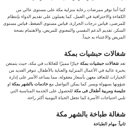
كما أننا نوفر ممرضات رعاية منزلية مكة على مستوى عالي من
الكفاءة والاحترافية في العمل، كما يعملون على تقديم الدواء بإنتظام
للمرضى، قياس درجات الحرارة، قياس مستوى الضغط، قياس مستوى
السكر، تقديم الدعم النفسي والمعنوي للمريض، والاهتمام بصحة
المريض والاعتناء به جيداً.
شغالات حبشيات بمكة
تعد
شغالات حبشيات بمكة
خيارًا مميزًا للعائلات في مكة، حيث يتمتعن
بخبرة عالية في الأعمال المنزلية والعناية بالأطفال. تتوفر العديد من
الخيارات للتعاقد معهن بأسعار معقولة، مما يساعد الأسر على إدارة
شؤونها بسهولة ويسر. كما يمكن التواصل مع
خادمات بالشهر بمكة
او
جليسة ومربية أطفال فى مكة
للحصول على الخدمة المناسبة التي
تلبي احتياجات الأسرة كما تجعل الحياة اليومية أكثر راحة.
شغالة طباخة بالشهر مكة
ثانياً: مهام الطباخة