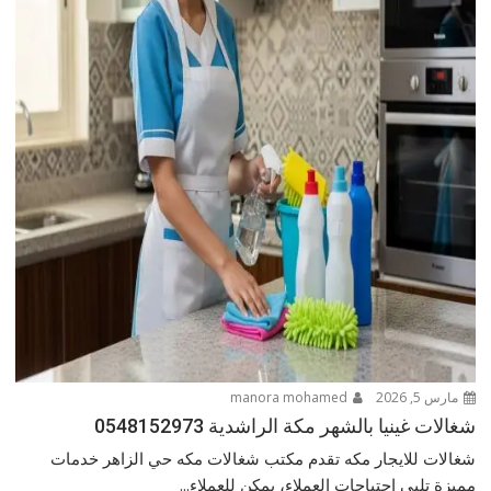
مارس 5, 2026
manora mohamed
شغالات غينيا بالشهر مكة الراشدية 0548152973
شغالات للايجار مكه تقدم مكتب شغالات مكه حي الزاهر خدمات
مميزة تلبي احتياجات العملاء، يمكن للعملاء...