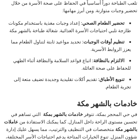
تلعب الطباخة دوراً أساسياً في الحفاظ على صحة الأسرة من خلال
تحضير وجبات متوازنة. ومن أبرز مهامها:
تحضير الطعام الصحي
:
إعداد وجبات مغذية باستخدام مكونات
طازجة تلبي احتياجات الأسرة الغذائية. شغالة طباخة بالشهر مكة
تنظيم أوقات الوجبات
:
تحديد مواعيد ثابتة لتناول الطعام مما
يعزز الروابط الأسرية.
الالتزام بالنظافة
:
اتباع قواعد السلامة والنظافة أثناء الطهي
للحفاظ على صحة العائلة.
تنويع الأطباق
:
تقديم أكلات تقليدية وجديدة تضيف متعة إلى
تجربة الطعام.
خادمات بالشهر مكة
في حي المحجر بمكة، تتوفر
خادمات بالشهر بمكة
التي تساهم في
تحسين مستوى الراحة داخل المنازل. كما يمكنك الاستفادة من
عاملات
بالشهر مكة
متخصصات في التنظيف والترتيب، مما يسهل عليك إدارة
شؤون المنزل. تنوع الخيارات المتاحة يدعم احتياجات الأسر المختلفة،