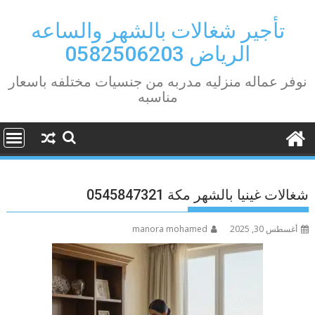
Ski
t
تأجير شغالات بالشهر والساعه
conten
الرياض 0582506203
نوفر عماله منزليه مدربه من جنسيات مختلفه باسعار
مناسبه
شغالات غينيا بالشهر مكة 0545847321
أغسطس 30, 2025
manora mohamed