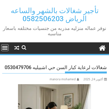
Ski
t
تأجير شغالات بالشهر والساعه
conten
الرياض 0582506203
نوفر عماله منزليه مدربه من جنسيات مختلفه باسعار
مناسبه
شغالات لرعاية كبار السن حي اشبيليه 0530479706
أكتوبر 24, 2025
manora mohamed