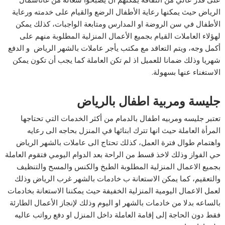
الرياض حيث يمكنها رعاية الأطفال الرضع والقيام على خدمته ورعاية
الأطفال في سن الروضة او المدارس ومتابعة الواجبات، كذلك يمكن
لهؤلاء العاملات القيام بجميع الأعمال المنزلية المطلوبة منهم على
أكمل وجه، ويتم التعاقد مع مكتب يأجر عاملات بالشهر الرياض
و الدفع
شهريا وذلك ضمانا للعميل اذ لم تكن العاملة كما يجب أن تكون يمكن
الاستغناء عنها بسهولة.
جليسة ومربية اطفال بالرياض
تعتبر جليسه ومربيه اطفال بالدمام من أكثر الخدمات التي تحتاجها
المرأة العاملة حيث انها تترك ابنائها في المنزل بحاجه الى رعايه
واهتمام طوال فترة العمل، كذلك تحتاج الى عاملات بالشهر الرياض
حي الفواز وذلك لاخذ قسط من الراحة بعد الدوام اليومي فتقوم العاملة
بجميع الاعمال المنزلية المطلوبة الطبخ والكنس والمسح والتنظيف
والتعقيم، كما يمكن الاستعانة ب خادمات بالشهر غرب الرياض وذلك
لعمل الاعمال اليومية المنزلية الخفيفة حيث يمكننا الاستعانة بخادمات
بالساعه بدلا من خادمات بالشهر او اليوم وذلك لإنجاز الأعمال الطارئة
فقط دون الحاجة إلى إقامة العاملة داخل المنزل او دفع رواتب عاليه