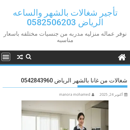
Ski
t
تأجير شغالات بالشهر والساعه
conten
الرياض 0582506203
نوفر عماله منزليه مدربه من جنسيات مختلفه باسعار
مناسبه
شغالات من غانا بالشهر الرياض 0542843960
أكتوبر 24, 2025
manora mohamed