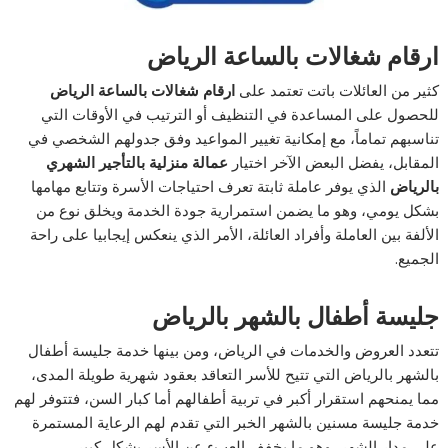
ارقام شغالات بالساعة الرياض
كثير من العائلات باتت تعتمد على
ارقام شغالات بالساعة الرياض
للحصول على المساعدة في التنظيف أو الترتيب في الأوقات التي
تناسبهم تماماً، مع إمكانية تغيير المواعيد وفق جدولهم الشخصي في
المقابل، يفضل البعض الآخر اختيار
عمالة منزلية بالتأجير الشهري
بالرياض
الذي يوفر عاملة ثابتة تعرف احتياجات الأسرة وتتابع مهامها
بشكل يومي، وهو ما يضمن استمرارية جودة الخدمة ويخلق نوع من
الألفة بين العاملة وأفراد العائلة، الأمر الذي ينعكس إيجابيا على راحة
الجميع.
جليسة أطفال بالشهر بالرياض
تتعدد العروض والخدمات في الرياض، ومن بينها خدمة جليسة أطفال
بالشهر بالرياض التي تتيح للأسر التعاقد بعقود شهرية طويلة المدى،
مما يمنحهم استقرار أكبر في تربية أطفالهم أما كبار السن، فتتوفر لهم
خدمة جليسة مسنين بالشهر الخبر التي تقدم لهم الرعاية المستمرة
على مدار الشهر، وهو ما يخفف العبء عن الأسر بشكل كبير