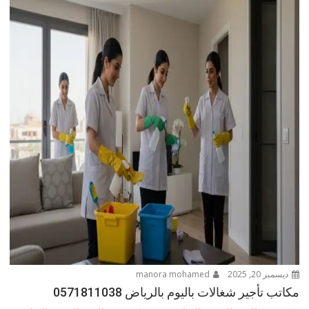
ديسمبر 20, 2025
manora mohamed
مكاتب تأجير شغالات باليوم بالرياض 0571811038