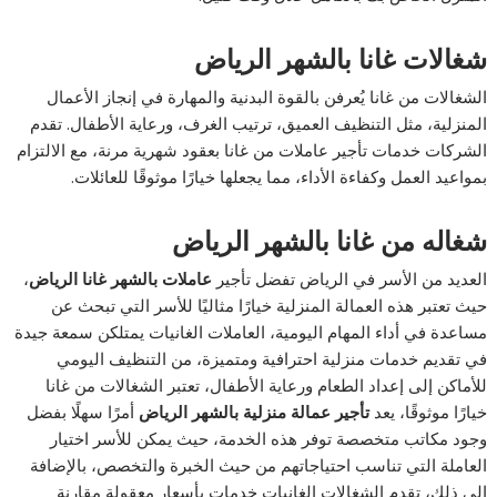
شغالات غانا بالشهر الرياض
الشغالات من غانا يُعرفن بالقوة البدنية والمهارة في إنجاز الأعمال
المنزلية، مثل التنظيف العميق، ترتيب الغرف، ورعاية الأطفال. تقدم
الشركات خدمات تأجير عاملات من غانا بعقود شهرية مرنة، مع الالتزام
بمواعيد العمل وكفاءة الأداء، مما يجعلها خيارًا موثوقًا للعائلات.
شغاله من غانا بالشهر الرياض
العديد من الأسر في الرياض تفضل تأجير
عاملات بالشهر غانا الرياض
،
حيث تعتبر هذه العمالة المنزلية خيارًا مثاليًا للأسر التي تبحث عن
مساعدة في أداء المهام اليومية، العاملات الغانيات يمتلكن سمعة جيدة
في تقديم خدمات منزلية احترافية ومتميزة، من التنظيف اليومي
للأماكن إلى إعداد الطعام ورعاية الأطفال، تعتبر الشغالات من غانا
خيارًا موثوقًا، يعد
تأجير عمالة منزلية بالشهر الرياض
أمرًا سهلًا بفضل
وجود مكاتب متخصصة توفر هذه الخدمة، حيث يمكن للأسر اختيار
العاملة التي تناسب احتياجاتهم من حيث الخبرة والتخصص، بالإضافة
إلى ذلك، تقدم الشغالات الغانيات خدمات بأسعار معقولة مقارنة