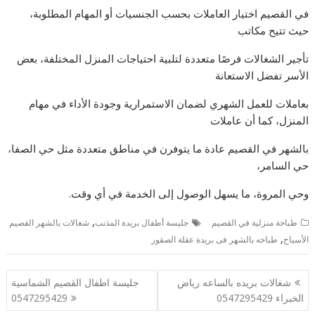
في القصيم اختيار العاملات بحسب الجنسيات أو المهام المطلوبة،
حيث تتيح مكاتب
تأجير الشغالات فرصًا متعددة لتلبية احتياجات المنزل المختلفة، بعض
الأسر تفضل الاستعانة
بعاملات للعمل الشهري لضمان الاستمرارية وجودة الأداء في مهام
المنزل، كما أن عاملات
بالشهر في القصيم عادة ما يتوفرن في مناطق متعددة مثل حي الصفا،
حي السامر،
وحي المروة، ما يسهل الوصول إلى الخدمة في أي وقت.
,
طباخة منزلية في القصيم
جليسة أطفال بريدة المذنب
شغالات بالشهر القصيم
,
الأسياح
طباخه بالشهر فى بريدة عقلة الصقور
تصفّح
شغالات بريده بالساعه رياض
جليسة اطفال القصيم الشماسية
المقالات
الخبراء 0547295429
0547295429