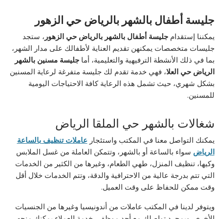
جليسة أطفال بالشهر بالرياض حي الزهور
يمكننا إستقدام
جليسة أطفال بالشهر بالرياض حي الزهور
، ستجد
جليسات متخصصات يمكنهن تقديم العناية لأطفالك على مدار الشهر،
بما في ذلك الأنشطة الترفيهية والتعليمية، أما
جليسة مسنين بالشهر
الرياض حي العلا
، فهي خدمة تقدم لك جليسة متفرغة لرعاية المسنين
بشكل شهري، حيث تشمل هذه الرعاية كافة الاحتياجات اليومية
للمسنين.
شغالات بالشهر حي الملقا الرياض
يمكنك التواصل معنا في المكتب واستئجار
عاملات تنظيف بالساعة
الرياض
سواء بالساعة أو بالشهر، وتتمكن العاملة من غسل الملابس
وكيها، تنظيف المنزل، طهي الطعام، وغيرها من الكثير من الخدمات
التي تتم بدرجة عالية من الاحترافية والدقة، وتتم الخدمات خلال أقل
وقت ممكن للحفاظ على وقت العميل.
ويتوفر لدينا في المكتب عاملات من أندونيسيا وغيرها من الجنسيات
الأخرى، وبمجرد تواصلك مع أحد موظفي خدمة العملاء يمكنك منحه