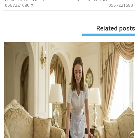
المقالات
0567221680
0567221680
Related posts