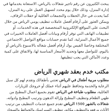
يبحث الكثيرون عن رقم تاجير شغالات بالرياض، الاستعانة بخدماتها في
إدارة المنزل، وذلك خلال يوم محدد لتسهيل العمل على ربة المنزل،
كما يحدث في حال الحفلات والتجمعات العائلية أو حفلات الزفاف،
ويمكن العثور على أرقام أفضل عاملات تنظيف يومي الرياض من خلال
البحث على المواقع الإلكترونية المتخصصة في هذه الخدمات، أو
تطبيقات الهاتف التي توفر أرقام وبيانات أفضل العاملات الخبيرات في
جميع الأعمال المنزلية، كما تقدم حسابات مواقع التواصل الاجتماعي
المختلفة وخاصةً الفيس بوك أرقام أفضل شغاله بالاسبوع بالرياض أو
باليوم، للتواصل معها وتحديد الأسعار المناسبة لها، والاتفاق على كمية
وعدد الأماكن التي يجب تنظيفها.
مكتب خدم بعقد شهري
الرياض
مطلوب مربية أطفال في
الرياض
تعتني بأطفالك وتقدم لهم كل سبل
الرعاية والخدمة وتحافظ عليهم أثناء عملك أو خروجك للزيارات
العائلية،
مطلوب طباخة في
الرياض
تقوم بجميع اعمال المطبخ من
طهي الطعام وتنظيف المطبخ وإزالة الدهون وترتيب المطبخ وادواته،
شغالات بالشهر 1500
الرياض
تقدم جميع خدمات التنظيف من ترتيب
الأثاث ورفعه والتنظيف مكانه، تنظيف السيراميك والحوائط والسجاد