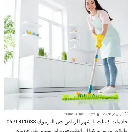
أبريل 2, 2026
manora mohamed
خادمات كينيات بالشهر الرياض حى اليرموك 0571811038
عاملات من تنزانيا كما أن الطلب في تزايد مستمر على خادمات