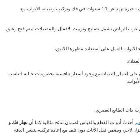
وذلك بواسطة نجار حى العريجاء غرب الرياض الذي يوجد لديه خبرة تزيد عن 10 سنوات في فك وتركيب وصيانة الابواب مع
ي غرب الرياض تشمل تصليح وتزييت الاقفال والمفصلات ليتم فتح وغلق
الأبواب للعمل على استعادة مظهرها الأنيق،
عملاء.
لى اعمال الصيانة مع وجود أسعار تنافسية بخصومات عالية لتناسب
أبواب.
ة ذات الطابع العصري،
بر
أحدث أدوات القطع والقياس لضمان نتائج مثالية كما أن
نجار فك و
زل لاخر، ويضمن نقل الأثاث دون تلف مع إعادة تركيبه بنفس الدقة