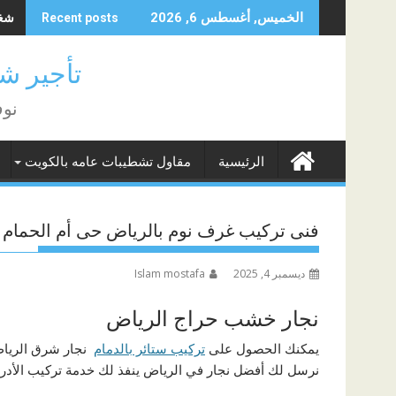
Skip
شغال
الخميس, أغسطس 6, 2026
Recent posts
to
content
تأجير شغا
نوف
الرئيسية
مقاول تشطيبات عامه بالكويت
فنى تركيب غرف نوم بالرياض حى أم الحمام 0531357760
ديسمبر 4, 2025
Islam mostafa
نجار خشب حراج الرياض
يمكنك الحصول على
تركيب ستائر بالدمام
نجار شرق الرياض
نرسل لك أفضل نجار في الرياض ينفذ لك خدمة تركيب الأدراج