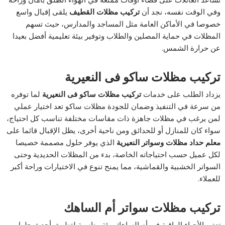
وفي الوقت نفسه، نجد أن
تركيب مظلات القطيف
يلقى إقبال واسع
خصوصا في الأماكن العامة مثل المساجد والمدارس، حيث تسهم
المظلات في حماية المصلين والطلاب وتوفير بيئة تعليمية أفضل بعيدا
عن حرارة الشمس.
تركيب مظلات ساكو فى النعيرية
يزداد الطلب على خدمات
تركيب مظلات ساكو فى النعيرية
لما توفره
من سرعة في التنفيذ وضمان للجودة مظلات ساكو تعد اختيار عملي
لمن يرغب في مظلات جاهزة ذات مقاسات مختلفة تناسب كل احتياج،
سواء كان للمنازل أو للحدائق ومن ناحية أخرى، يظل الإقبال قائما على
معلم حداد مظلات وسواتر النعيرية
الذي يوفر حلول مصممة خصيصا
لكل عميل حسب احتياجاته الخاصة، بدء من المظلات الحديدية وحتى
السواتر الخشبية والقماشية، مما يمنح تنوع في الاختيارات وراحة أكبر
للعملاء.
تركيب مظلات سواتر أم الساهك
تعتبر الأحياء الراقية في أم الساهك بيئة مناسبة لتطبيق أحدث حلول