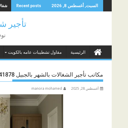
Skip
شغالات 
السبت, أغسطس 8, 2026
Recent posts
to
content
تأجير شغا
نوف
الرئيسية
مقاول تشطيبات عامه بالكويت
مكاتب تأجير الشغالات بالشهر بالجبيل 0581641878
أغسطس 28, 2025
manora mohamed