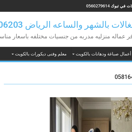
في تبوك 0560279614
لات بالشهر والساعه الرياض 0582506203
ر عماله منزليه مدربه من جنسيات مختلفه باسعار مناس
أعمال صباغة ودهانات بالكويت
معلم وفنى ديكورات بالكويت