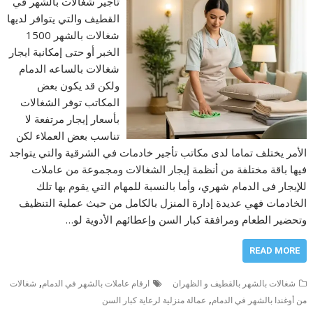
تأجير شغالات بالشهر في
القطيف والتي يتوافر لديها
شغالات بالشهر 1500
الخبر أو حتى إمكانية ايجار
شغالات بالساعه الدمام
ولكن قد يكون بعض
المكاتب توفر الشغالات
بأسعار إيجار مرتفعة لا
تناسب بعض العملاء لكن
الأمر يختلف تماما لدى مكاتب تأجير خادمات في الشرقية والتي يتواجد
فيها باقة مختلفة من أنظمة إيجار الشغالات ومجموعة من عاملات
للإيجار فى الدمام شهري، وأما بالنسبة للمهام التي يقوم بها تلك
الخادمات فهي عديدة إدارة المنزل بالكامل من حيث عملية التنظيف
وتحضير الطعام ومرافقة كبار السن وإعطائهم الأدوية لو…
READ MORE
,
شغالات بالشهر بالقطيف و الظهران
ارقام عاملات بالشهر في الدمام
شغالات
,
من أوغندا بالشهر في الدمام
عمالة منزلية لرعاية كبار السن