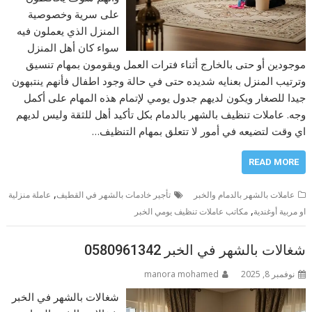
على سرية وخصوصية
المنزل الذي يعملون فيه
سواء كان أهل المنزل
موجودين أو حتى بالخارج أثناء فترات العمل ويقومون بمهام تنسيق
وترتيب المنزل بعنايه شديده حتى في حالة وجود اطفال فأنهم ينتبهون
جيدا للصغار ويكون لديهم جدول يومي لإتمام هذه المهام على أكمل
وجه. عاملات تنظيف بالشهر بالدمام بكل تأكيد أهل للثقة وليس لديهم
اي وقت لتضيعه في أمور لا تتعلق بمهام التنظيف…
READ MORE
,
عاملات بالشهر بالدمام والخبر
تأجير خادمات بالشهر في القطيف
عاملة منزلية
,
او مربية أوغندية
مكاتب عاملات تنظيف يومي الخبر
شغالات بالشهر في الخبر 0580961342
نوفمبر 8, 2025
manora mohamed
شغالات بالشهر في الخبر