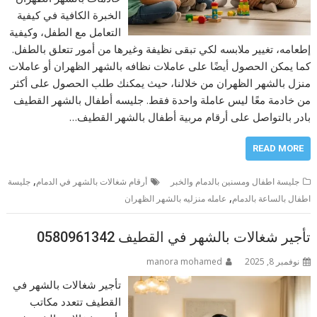
الخبرة الكافية في كيفية
التعامل مع الطفل، وكيفية
إطعامه، تغيير ملابسه لكي تبقى نظيفة وغيرها من أمور تتعلق بالطفل.
كما يمكن الحصول أيضًا على عاملات نظافه بالشهر الظهران أو عاملات
منزل بالشهر الظهران من خلالنا، حيث يمكنك طلب الحصول على أكثر
من خادمة معًا ليس عاملة واحدة فقط. جليسه أطفال بالشهر القطيف
بادر بالتواصل على أرقام مربية أطفال بالشهر القطيف…
READ MORE
,
جليسة اطفال ومسنين بالدمام والخبر
أرقام شغالات بالشهر في الدمام
جليسة
,
اطفال بالساعة بالدمام
عامله منزليه بالشهر الظهران
تأجير شغالات بالشهر في القطيف 0580961342
نوفمبر 8, 2025
manora mohamed
تأجير شغالات بالشهر في
القطيف تتعدد مكاتب