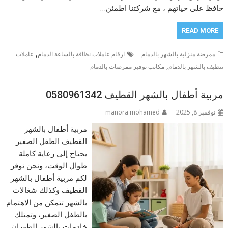
حافظ على حياتهم ، مع شركتنا اطمئن…
READ MORE
,
ممرضة منزلية بالشهر بالدمام
ارقام عاملات نظافة بالساعة الدمام
عاملات
,
تنظيف بالشهر بالدمام
مكاتب توفير ممرضات بالدمام
مربية أطفال بالشهر القطيف 0580961342
نوفمبر 8, 2025
manora mohamed
مربية أطفال بالشهر
القطيف الطفل الصغير
يحتاج إلى رعاية كاملة
طوال الوقت، ونحن نوفر
لكم مربية أطفال بالشهر
القطيف وكذلك شغالات
بالشهر تتمكن من الاهتمام
بالطفل الصغير، وتمتلك
خادمات بالشهر الظهران