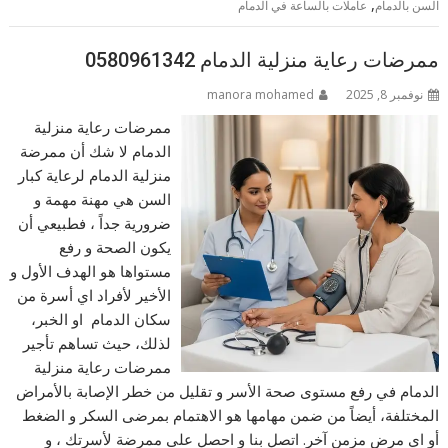
,
السن بالدمام
عاملات بالساعة في الدمام
ممرضات رعاية منزلية الدمام 0580961342
نوفمبر 8, 2025
manora mohamed
ممرضات رعاية منزلية
الدمام لا شك أن ممرضة
منزلية الدمام لرعاية كبار
السن هي مهنة مهمة و
ضرورية جداً ، فطبيعي أن
يكون الصحة و رفع
مستواها هو الهدف الأول و
الأخير لأفراد اي أسرة من
سكان الدمام او الخبر،
لذلك، حيث تساهم تأجير
ممرضات رعاية منزلية
الدمام في رفع مستوى صحة الأسر و تقليل من خطر الإصابة بالأمراض
المختلفة، أيضاً من ضمن مهامها هو الاهتمام بمرضى السكر و الضغط
أو اي مرض مزمن آخر. اتصل بنا و احصل على ممرضة لأسرتك ، و