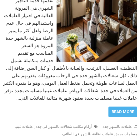
تقدمها خدمة التأجير
الشهري هي المرونة
العالية في اختيار العاملات
واستبدالهم في حال عدم
الرضا ولعل أكثر ما يميز
عاملة منزلية بالشهر جدة
المروة هو السعر
المناسب مع تقديم
خدمات متكاملة تشمل
التنظيف، الغسيل، الترتيب، والعناية بالأطفال أو كبار السن إضافة إلى
ذلك، فإن شغالات بالشهر جده حى الرحاب معروفات بقدرتهم على
العمل لساعات طويلة وتحمل ضغط العمل اليومي، وهو ما يقدره الكثير
من العملاء في جدة. شغالات الرياض عاملات غينيا مسلمات بجدة نوفر
عاملات غينيا مسلمات بجدة بعقود شهرية مثالية للعائلات التي…
READ MORE
,
عاملات بالشهر جدة
أرقام مكاتب شغالات بالشهر فى جدة
عاملات غينيا
,
مسلمات بجدة
عاملات نظافة بالشهر في الطائف