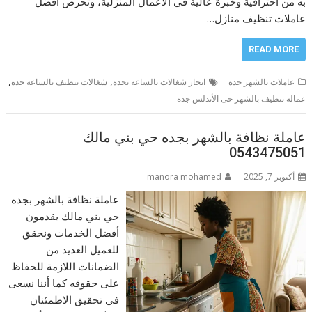
به من احترافية وخبرة عالية في الأعمال المنزلية، وتحرص أفضل
عاملات تنظيف منازل…
READ MORE
,
,
عاملات بالشهر جدة
ايجار شغالات بالساعه بجدة
شغالات تنظيف بالساعه جدة
عمالة تنظيف بالشهر حى الأندلس جده
عاملة نظافة بالشهر بجده حي بني مالك
0543475051
أكتوبر 7, 2025
manora mohamed
عاملة نظافة بالشهر بجده
حي بني مالك يقدمون
أفضل الخدمات ونحقق
للعميل العديد من
الضمانات اللازمة للحفاظ
على حقوقه كما أننا نسعى
في تحقيق الاطمئنان