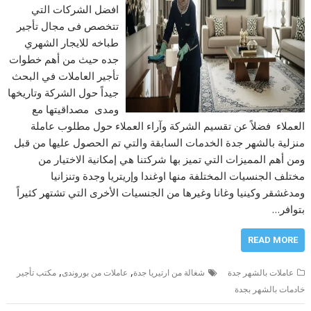
افضل الشركات التي
تتخصص فى مجال تأجير
طباخه للايجار الشهري
جده حيث من أهم خطوات
تأجير العاملات في البحث
جيداً حول الشركة وتاريخها
ومدى مصداقيتها مع
العملاء فضلاً عن تقسيم الشركة وآراء العملاء حول مطلوب عاملة
منزلية بالشهر جدة الخدمات السابقة والتي تم الحصول عليها من قبل
ومن أهم المميزات التي تميز بها شركتنا هي إمكانية الاختيار من
مختلف الجنسيات المختلفة منها اوغندا وإريتريا وجدة وتنزانيا
ومدغشقر وكينيا وغانا وغيرها من الجنسيات الأخرى التي تشتهر كثيراً
بتوافر…
READ MORE
,
,
عاملات بالشهر جدة
شغالة من ارتيريا جدة
عاملات من بوروندی
مكتب تأجير
خادمات بالشهر بجدة