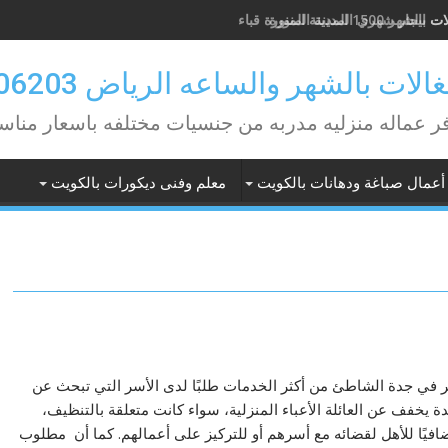
ت ايجار شهري المدينة المنورة
لات بالشهر والساعه الرياض 0582506203
ر عماله منزليه مدربه من جنسيات مختلفه باسعار مناس
أعمال صباغة ودهانات بالكويت
معلم وفنى ديكورات بالكويت
 في جدة الشاطئ من أكثر الخدمات طلبًا لدى الأسر التي تبحث عن
دة يخفف عن العائلة الأعباء المنزلية، سواء كانت متعلقة بالتنظيف،
إضافيًا للأهل لقضائه مع أسرهم أو للتركيز على أعمالهم. كما أن مطلوب