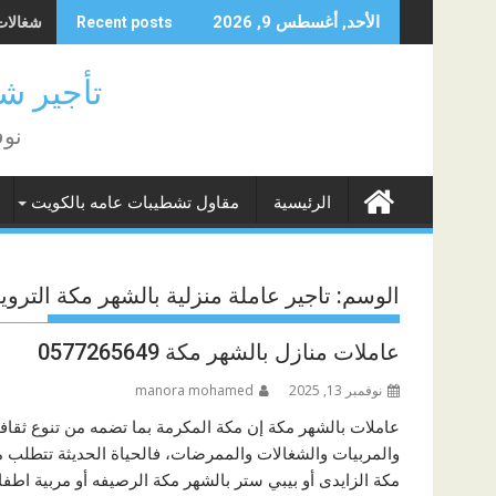
Skip
شغالات بالشهر 500
شغالات 
الأحد, أغسطس 9, 2026
Recent posts
to
content
تأجير شغا
نوف
الرئيسية
مقاول تشطيبات عامه بالكويت
الوسم:
تاجير عاملة منزلية بالشهر مكة التروي
عاملات منازل بالشهر مكة 0577265649
نوفمبر 13, 2025
manora mohamed
عاملات بالشهر مكة إن مكة المكرمة بما تضمه من تنوع ثقاف
والمربيات والشغالات والممرضات، فالحياة الحديثة تتطلب م
مكة الزايدى أو بيبي ستر بالشهر مكة الرصيفه أو مربية اطف