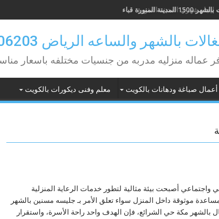
1 المدينة المنورة قباء
ايجار شهري المدينة المنورة
لات بالشهر والساعه الرياض 0582506203
ر عماله منزليه مدربه من جنسيات مختلفه باسعار مناس
أعمال صباغة ودهانات بالكويت
معلم وفنى ديكورات بالكويت
ة
ي واجتماعي أصبحت بيئة مثالية لتطور خدمات الرعاية المنزلية
ساعدة موثوقة داخل المنزل سواء تعلق الأمر بـ جليسه مسنين بالشهر
ال بالشهر مكة حي الشرائع، فإن الهدف واحد راحة الأسرة، واستقرار