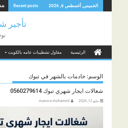
Skip
شغال
الخميس, أغسطس 6, 2026
Recent posts
to
content
تأجير شغا
نوف
الرئيسية
مقاول تشطيبات عامه بالكويت
الوسم:
خادمات بالشهر في تبوك
شغالات ايجار شهري تبوك 0560279614
مايو 12, 2026
manora mohamed