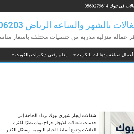
ات في تبوك 0560279614
لات بالشهر والساعه الرياض 0582506203
ر عماله منزليه مدربه من جنسيات مختلفه باسعار مناس
أعمال صباغة ودهانات بالكويت
معلم وفنى ديكورات بالكويت
شغالات ايجار شهري تبوك تزداد الحاجة إلى
خدمات شغالات للايجار حراج تبوك نظرًا لكثرة
العائلات وتنوع أنماط الحياة اليومية. ويفضّل الكثير