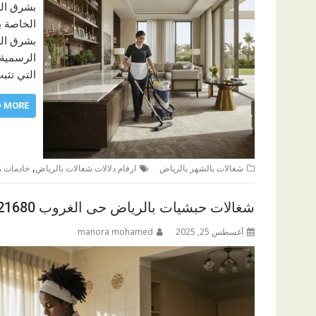
بشرق الر
الخاصة ب
بشرق الر
الرسمية 
التي تثب
D MORE
,
شغالات بالشهر بالرياض
ارقام دلالات شغالات بالرياض
خادمات م
شغالات حبشيات بالرياض حى الغروب 0567221680
أغسطس 25, 2025
manora mohamed