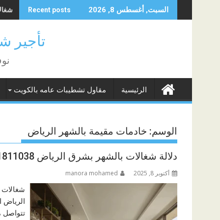
Skip
شغالات 
السبت, أغسطس 8, 2026
Recent posts
to
content
تأجير شغا
نوف
الرئيسية
مقاول تشطيبات عامه بالكويت
الوسم:
خادمات مقيمة بالشهر الرياض
دلالة شغالات بالشهر بشرق الرياض 0571811038
أكتوبر 8, 2025
manora mohamed
شغالات ب
الرياض ا
تتواصل م