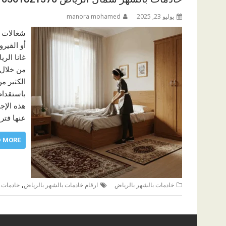
يوليو 23, 2025
manora mohamed
شغالات ب
أو القير
غانا الر
من خلال 
الكثير م
باستقدام
هذه الإج
عنها فتر
D MORE
,
خادمات بالشهر بالرياض
ارقام خادمات بالشهر بالرياض
خادمات ك