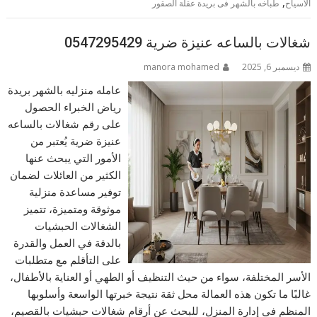
,
الأسياح
طباخه بالشهر فى بريدة عقلة الصقور
شغالات بالساعه عنيزة ضرية 0547295429
ديسمبر 6, 2025
manora mohamed
عامله منزليه بالشهر بريدة
رياض الخبراء الحصول
على رقم شغالات بالساعه
عنيزة ضرية يُعتبر من
الأمور التي يبحث عنها
الكثير من العائلات لضمان
توفير مساعدة منزلية
موثوقة ومتميزة، تتميز
الشغالات الحبشيات
بالدقة في العمل والقدرة
على التأقلم مع متطلبات
الأسر المختلفة، سواء من حيث التنظيف أو الطهي أو العناية بالأطفال،
غالبًا ما تكون هذه العمالة محل ثقة نتيجة خبرتها الواسعة وأسلوبها
المنظم في إدارة المنزل، للبحث عن أرقام شغالات حبشيات بالقصيم،