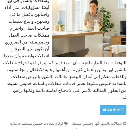
وشغالات بالشهر في ابها
أيضًا مسؤوليات، مثل أداء
واجباتهن بأفضل ما في
وسعهن، واتباع تعليمات
صاحب العمل، واحترام
ممتلكات صاحب العمل
وخصوصيته. من الضروري
أن يكون لدى الطرفين
اتصالات واضحة وأن يحددا
التوقعات منذ البداية لتجنب أي سوء فهم. كما يتوفر لدينا حراج شغالات
بالشهر ابها يقمن بأعمال كثيرة من أهمها رعاية الأطفال ومجالستهم،
والذهاب معكم إلى أماكن التبضع. عاملات بالشهر بالرياض شغالات
بالساعه خميس مشيط تعتبر خدمات شغالات بالساعه خميس مشيط
من الحلول المثالية للأسر التي لا تحتاج لعاملة دائمة ولكنها ترغب
في…
READ MORE
,
شغالات بالشهر أبها وخميس مشيط
ارقام شغالات خميس مشيط
خادمات