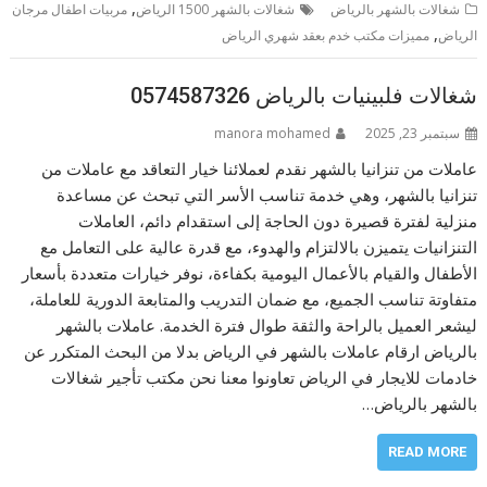
,
شغالات بالشهر بالرياض
شغالات بالشهر 1500 الرياض
مربيات اطفال مرجان
,
الرياض
مميزات مكتب خدم بعقد شهري الرياض
شغالات فلبينيات بالرياض 0574587326
سبتمبر 23, 2025
manora mohamed
عاملات من تنزانيا بالشهر نقدم لعملائنا خيار التعاقد مع عاملات من
تنزانيا بالشهر، وهي خدمة تناسب الأسر التي تبحث عن مساعدة
منزلية لفترة قصيرة دون الحاجة إلى استقدام دائم، العاملات
التنزانيات يتميزن بالالتزام والهدوء، مع قدرة عالية على التعامل مع
الأطفال والقيام بالأعمال اليومية بكفاءة، نوفر خيارات متعددة بأسعار
متفاوتة تناسب الجميع، مع ضمان التدريب والمتابعة الدورية للعاملة،
ليشعر العميل بالراحة والثقة طوال فترة الخدمة. عاملات بالشهر
بالرياض ارقام عاملات بالشهر في الرياض بدلا من البحث المتكرر عن
خادمات للايجار في الرياض تعاونوا معنا نحن مكتب تأجير شغالات
بالشهر بالرياض…
READ MORE