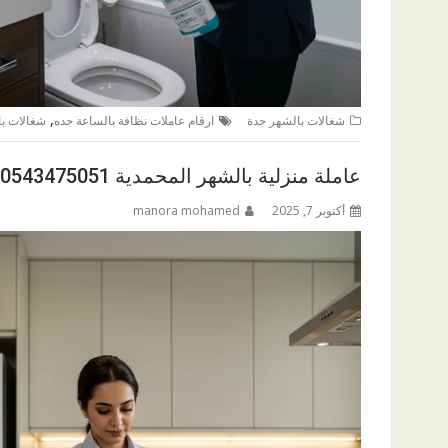
,
شغالات بالشهر جدة
ارقام عاملات نظافة بالساعة جده
شغالات بالشهر
عاملة منزلية بالشهر المحمدية 0543475051
أكتوبر 7, 2025
manora mohamed