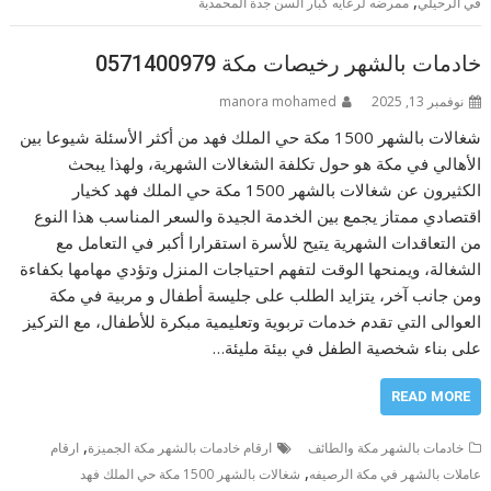
,
في الرحيلي
ممرضه لرعايه كبار السن جدة المحمدية
خادمات بالشهر رخيصات مكة 0571400979
نوفمبر 13, 2025
manora mohamed
شغالات بالشهر 1500 مكة حي الملك فهد من أكثر الأسئلة شيوعا بين
الأهالي في مكة هو حول تكلفة الشغالات الشهرية، ولهذا يبحث
الكثيرون عن شغالات بالشهر 1500 مكة حي الملك فهد كخيار
اقتصادي ممتاز يجمع بين الخدمة الجيدة والسعر المناسب هذا النوع
من التعاقدات الشهرية يتيح للأسرة استقرارا أكبر في التعامل مع
الشغالة، ويمنحها الوقت لتفهم احتياجات المنزل وتؤدي مهامها بكفاءة
ومن جانب آخر، يتزايد الطلب على جليسة أطفال و مربية في مكة
العوالى التي تقدم خدمات تربوية وتعليمية مبكرة للأطفال، مع التركيز
على بناء شخصية الطفل في بيئة مليئة…
READ MORE
,
خادمات بالشهر مكة والطائف
ارقام خادمات بالشهر مكة الجميزة
ارقام
,
عاملات بالشهر في مكة الرصيفه
شغالات بالشهر 1500 مكة حي الملك فهد