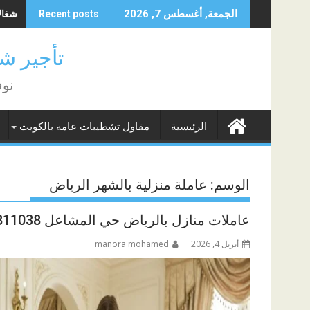
Skip
شغالات 
الجمعة, أغسطس 7, 2026
Recent posts
to
content
تأجير شغا
نوف
الرئيسية
مقاول تشطيبات عامه بالكويت
الوسم:
عاملة منزلية بالشهر الرياض
عاملات منازل بالرياض حي المشاعل 0571811038
أبريل 4, 2026
manora mohamed