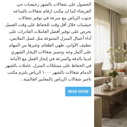
الحصول على شغالات بالشهر رخيصات حى
العريجاء كما ان مكتب ارقام شغالات بالساعه
جنوب الرياض مع سرعة في توفير شغالات
حبشيات خلال أقل وقت للحفاظ على وقت العميل.
نحرص على توفير أفضل العاملات القادرات على
أداء أعمال المنزل المتنوعة مثل غسل الملابس،
تنظيف الأواني، طهي الطعام، وغيرها من المهام
على أكمل وجه. وتتميز شغالات الإيجار الشهري
لدينا بالدقة والسرعة في إنجاز العمل مع الأمانة
في الحفاظ على ممتلكات المنزل. عاملات بالشهر
الدمام شغالات بالشھر ١٠٠٠ الریاض يلتزم مكتب
تاجیر شغالات الریاض بالمعايير العالمية…
READ MORE