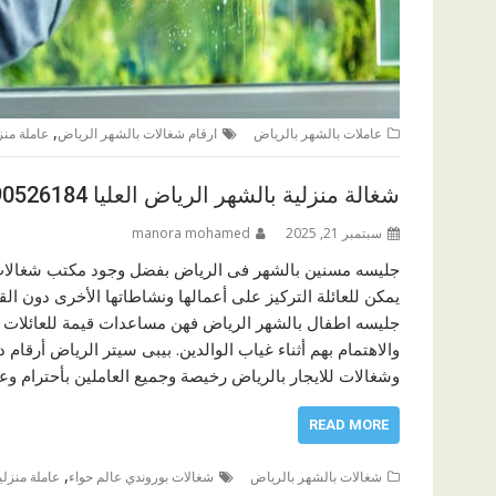
,
عاملات بالشهر بالرياض
ارقام شغالات بالشهر الرياض
عاملة منزل
شغالة منزلية بالشهر الرياض العليا 0590526184
سبتمبر 21, 2025
manora mohamed
جليسه مسنين بالشهر فى الرياض بفضل وجود مكتب شغالات 
يمكن للعائلة التركيز على أعمالها ونشاطاتها الأخرى دون ال
جليسه اطفال بالشهر الرياض فهن مساعدات قيمة للعائلات ال
والاهتمام بهم أثناء غياب الوالدين. بيبى سيتر الرياض أرقام
وشغالات للايجار بالرياض رخيصة وجميع العاملين بأحترام و
READ MORE
,
شغالات بالشهر بالرياض
شغالات بوروندي عالم حواء
عاملة منزلي