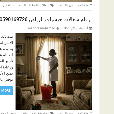
,
شغالات بالشهر بالرياض
شغالات بالساعات الریاض
عاملة منزلي
ارقام شغالات حبشيات الرياض 0590169726
أغسطس 21, 2025
manora mohamed
شغالات ح
الأسر لم
وجودة عمل
للعائلة 
تأجير ال
ورعاية أط
يمنح الأ
توفير عا
D MORE
,
شغالات بالشهر بالرياض
ارقام شغالات بالرياض بالساعة
خادمات