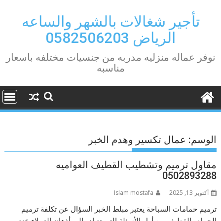
Ski
t
تأجير شغالات بالشهر والساعه
conten
الرياض 0582506203
نوفر عماله منزليه مدربه من جنسيات مختلفه باسعار
مناسبه
الوسم:
عمال تكسير وهدم الخبر
مقاول ترميم وتشطيب القطيف العواميه
0502893288
أكتوبر 13, 2025
Islam mostafa
ترميم حمامات السباحة يعتبر مبلط الخبر السؤال عن تكلفة ترميم
الحمام بالقطيف من أول الأسئلة التي تتبادر إلى أذهان العملاء عند