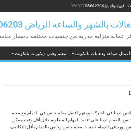
في تبوك 0560279614
لات بالشهر والساعه الرياض 0582506203
ر عماله منزليه مدربه من جنسيات مختلفه باسعار مناس
أعمال صباغة ودهانات بالكويت
معلم وفنى ديكورات بالكويت
تاحين لدينا في الشركة، ومنهم افضل معلم جبس في الدمام مع معلم
س بالدمام لدينا على تنفيذ المهام المطلوبة خلال أقل وقت ممكن
بس بورد فى الدمام خدمات معلم جبس رخيص بالدمام بأقل التكاليف