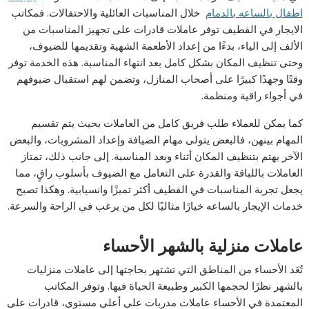
اطفال بالساعه بالدمام
خلال المناسبات العائلية والاحتفالات. فمكاتب
الايجار في القطيف توفر عاملات قادرات على تجهيز المناسبات من
الألف إلى الياء، بدءًا من إعداد الأطعمة الشهية وتقديمها للضيوف،
وحتى تنظيف المكان بشكل كامل بعد انتهاء المناسبة. هذه الخدمة توفر
وقتًا وجهدًا كبيرًا على أصحاب المنازل، وتضمن لهم استقبال ضيوفهم
في أجواء راقية ومنظمة.
كما يمكن للعملاء طلب فريق كامل من العاملات بحيث يتم تقسيم
المهام بينهن، فالبعض يتولى مهام الضيافة وإعداد المشروبات، والبعض
الآخر يهتم بتنظيف المكان أثناء وبعد المناسبة. إلى جانب ذلك، تمتاز
العاملات باللباقة والقدرة على التعامل مع الضيوف بأسلوب راقٍ، مما
يجعل تجربة المناسبات في القطيف أكثر تميزًا وانسيابية. وهكذا تصبح
خدمات الإيجار بالساعه خيارًا مثاليًا لكل من يرغب في الراحة والسرعة.
عاملات منزلية بالشهر الأحساء
تُعَد الأحساء من المناطق التي تشتهر بحاجتها إلى عاملات منزليات
بالشهر نظرًا لحجمها الكبير وطبيعة الحياة فيها. وتوفر المكاتب
المعتمدة في الأحساء عاملات مدربات على أعلى مستوى، قادرات على