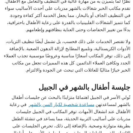
نظرًا لما يتميزن به من مهارة عالية في التنظيف والتعامل مع الأطفال.
تقدم مكاتب الخبر شغالات بالشهر مدربات على أحدث الأساليب سواء
في التنظيف الجاف أو بالبخار، مما يجعل الخدمة أكثر كفاءة وجودة.
كما تتميز الشغالات الفلبينيات بالقدرة على رعاية الأطفال باحترافية،
بدءًا من تغيير الحفاضات وحتى العناية بنظافتهم وإطعامهم.
ولا تقتصر الخدمات على ذلك فحسب، بل تشمل أيضًا تنظيف الثريات،
الأدوات الكريستالية، وتلميع المطابخ لإزالة الدهون الصعبة. بالإضافة
إلى ذلك، توفر المكاتب أسعارًا مناسبة وعروضًا موسمية تجذب العملاء
الجدد وتكافئ العملاء الدائمين. كل هذه المميزات تجعل من مكاتب
الخبر خيارًا مثاليًا للعائلات التي تبحث عن الجودة والالتزام.
جليسة أطفال بالشهر في الجبيل
تُولي الأسر في الجبيل اهتمامًا متزايدًا بالبحث عن جليسات أطفال
بالشهر لمساعدتهن
مساعدة شخصية لكبار السن بالشهر
في رعاية
الأطفال عند انشغال الأمهات. توفر المكاتب في الجبيل جليسات
مدربات على أساليب التربية الحديثة، مما يساعد في تنشئة الطفل
بطريقة متوازنة وصحية. بالإضافة إلى ذلك، تحرص الجليسات على
الالتزام بالقيم والعادات المحلية، وهو ما يطمئن الأسر على أطفالهم.